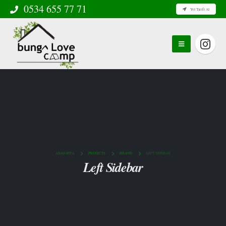
0534 655 77 71
Yol Tarifi Al
ANASAYFA
PROJECTS
BRAND
LEFT SIDEBAR
Left Sidebar