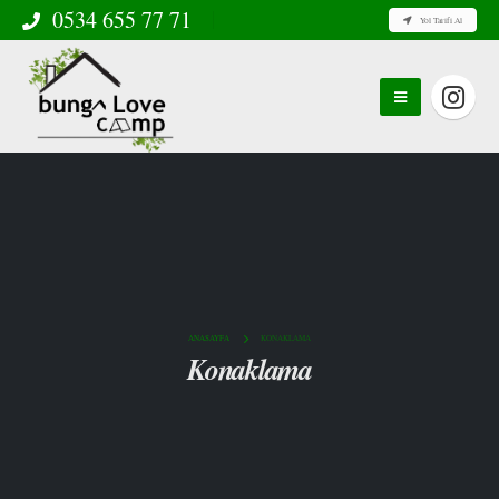
0534 655 77 71
Yol Tarifi Al
ANASAYFA
KONAKLAMA
Konaklama