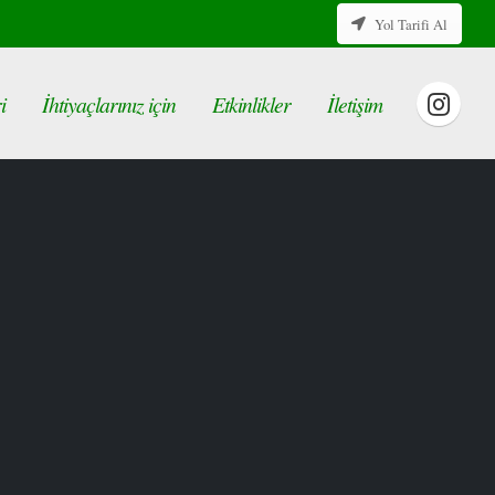
Yol Tarifi Al
i
İhtiyaçlarınız için
Etkinlikler
İletişim