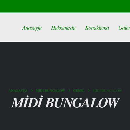
Anasayfa
Hakkımızda
Konaklama
Galer
ANASAYFA
MİDİ BUNGALOW
GENEL
MİDİ BUNGALOW
MİDİ BUNGALOW