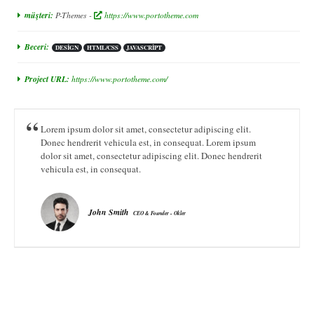
müşteri:
P-Themes -
https://www.portotheme.com
Beceri:
DESIGN
HTML/CSS
JAVASCRIPT
Project URL:
https://www.portotheme.com/
Lorem ipsum dolor sit amet, consectetur adipiscing elit.
Donec hendrerit vehicula est, in consequat. Lorem ipsum
dolor sit amet, consectetur adipiscing elit. Donec hendrerit
vehicula est, in consequat.
John Smith
CEO & Founder - Okler